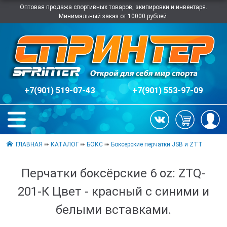
Оптовая продажа спортивных товаров, экипировки и инвентаря.
Минимальный заказ от 10000 рублей.
+7(901) 519-07-43
+7(901) 553-97-09
ГЛАВНАЯ
➠
КАТАЛОГ
➠
БОКС
➠
Боксерские перчатки JSB и ZTT
Перчатки боксёрские 6 oz: ZTQ-
201-К Цвет - красный с синими и
белыми вставками.