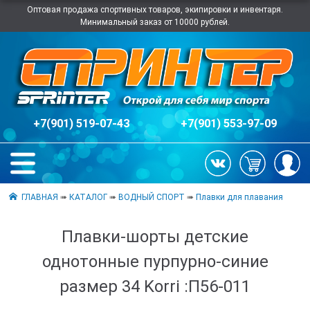
Оптовая продажа спортивных товаров, экипировки и инвентаря.
Минимальный заказ от 10000 рублей.
+7(901) 519-07-43
+7(901) 553-97-09
ГЛАВНАЯ
➠
КАТАЛОГ
➠
ВОДНЫЙ СПОРТ
➠
Плавки для плавания
Плавки-шорты детские
однотонные пурпурно-синие
размер 34 Korri :П56-011