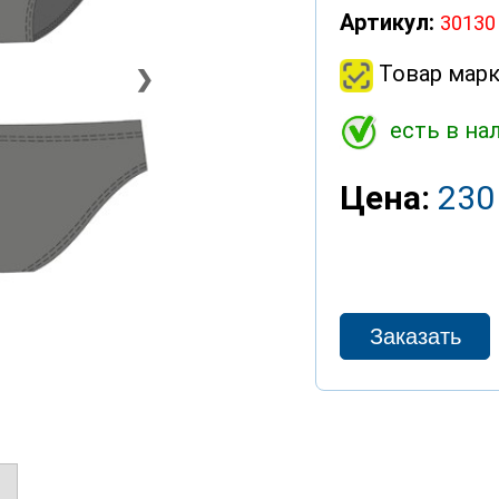
Артикул:
30130
Товар марк
❯
есть в на
Цена:
230