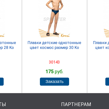
R
SPRINTER
нотонные
Плавки детские однотонные
Плавки 
р 28 Ko
цвет космос размер 30 Ko
цвет к
30143
175
руб.
ТЫ
ПАРТНЕРАМ