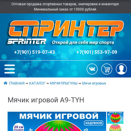
Оптовая продажа спортивных товаров, экипировки и инвентаря.
Минимальный заказ от 10000 рублей.
+7(901) 519-07-43
+7(901) 553-97-09
ГЛАВНАЯ
➠
КАТАЛОГ
➠
МЯЧИ-ПРЫГУНЫ
➠
Мячи игровые
Мячик игровой A9-TYH