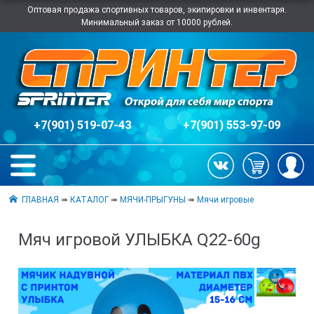
Оптовая продажа спортивных товаров, экипировки и инвентаря.
Минимальный заказ от 10000 рублей.
+7(901) 519-07-43
+7(901) 553-97-09
ГЛАВНАЯ
➠
КАТАЛОГ
➠
МЯЧИ-ПРЫГУНЫ
➠
Мячи игровые
Мяч игровой УЛЫБКА Q22-60g