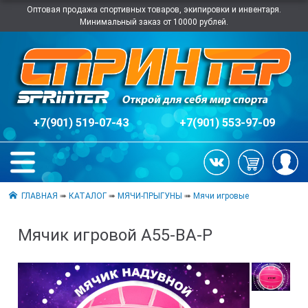
Оптовая продажа спортивных товаров, экипировки и инвентаря.
Минимальный заказ от 10000 рублей.
+7(901) 519-07-43
+7(901) 553-97-09
ГЛАВНАЯ
➠
КАТАЛОГ
➠
МЯЧИ-ПРЫГУНЫ
➠
Мячи игровые
Мячик игровой A55-BA-Р