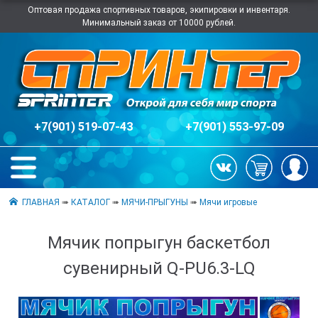
Оптовая продажа спортивных товаров, экипировки и инвентаря.
Минимальный заказ от 10000 рублей.
+7(901) 519-07-43
+7(901) 553-97-09
ГЛАВНАЯ
➠
КАТАЛОГ
➠
МЯЧИ-ПРЫГУНЫ
➠
Мячи игровые
Мячик попрыгун баскетбол
сувенирный Q-PU6.3-LQ