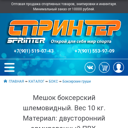
Оптовая продажа спортивных товаров, экипировки и инвентаря.
Минимальный заказ от 10000 рублей.
+7(901) 519-07-43
+7(901) 553-97-09
ГЛАВНАЯ
➠
КАТАЛОГ
➠
БОКС
➠
Боксерские груши
Мешок боксерский
шлемовидный. Вес 10 кг.
Материал: двусторонний