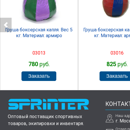
SPRINTER
SPRINTE
Груша боксерская капля. Вес 5
Груша боксерская кап
кг. Материал: армиро
кг. Материал: а
03013
03016
780
руб.
825
руб.
КОНТАК
Наш ад
Оптовый поставщик спортивных
г. Мос
товаров, экипировки и инвентаря.
Отдел 