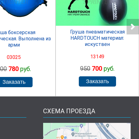
SPRINTER
SPRINTER
Груша пневматическая
уша боксерская
HARDTOUCH материал:
ческая. Выполнена из
искуствен
арми
13149
03025
950
700
руб.
800
780
руб.
СХЕМА ПРОЕЗДА