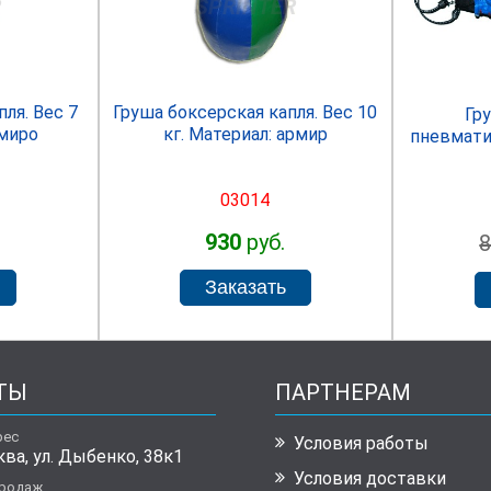
R
SPRINTER
ля. Вес 7
Груша боксерская капля. Вес 10
Гр
рмиро
кг. Материал: армир
пневмати
03014
930
руб.
ТЫ
ПАРТНЕРАМ
рес
Условия работы
ква, ул. Дыбенко, 38к1
Условия доставки
продаж