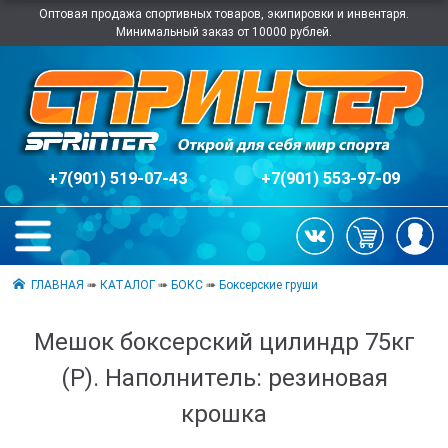
Оптовая продажа спортивных товаров, экипировки и инвентаря.
Минимальный заказ от 10000 рублей.
+7(901) 519-07-43
+7(901) 553-97-09
ГЛАВНАЯ
➠
КАТАЛОГ
➠
БОКС
➠
Боксерские груши
Мешок боксерский цилиндр 75кг
(Р). Наполнитель: резиновая
крошка