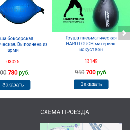
SPRINTER
SPRINTER
Груша пневматическая
уша боксерская
HARDTOUCH материал:
ческая. Выполнена из
искуствен
арми
13149
03025
950
700
руб.
800
780
руб.
СХЕМА ПРОЕЗДА