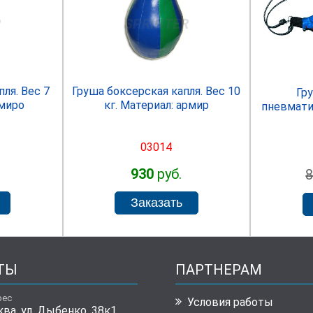
R
SPRINTER
ля. Вес 7
Груша боксерская капля. Вес 10
Гр
рмиро
кг. Материал: армир
пневмати
03014
930
руб.
ТЫ
ПАРТНЕРАМ
рес
Условия работы
ква, ул. Дыбенко, 38к1