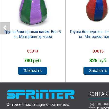
SPRINTER
SPRINTE
Груша боксерская капля. Вес 5
Груша боксерская кап
кг. Материал: армиро
кг. Материал: а
03013
03016
780
руб.
825
руб.
КОНТАК
Наш ад
Оптовый поставщик спортивных
г. Мос