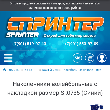
Оптовая продажа спортивных товаров, экипировки и инвентаря.
Минимальный заказ от 10000 рублей.
+7(901) 519-07-43
+7(901) 553-97-09
ГЛАВНАЯ
➠
КАТАЛОГ
➠
ВОЛЕЙБОЛ
➠
Волейбольные наколенники
Наколенники волейбольные с
накладкой размер S :0735 (Синий)