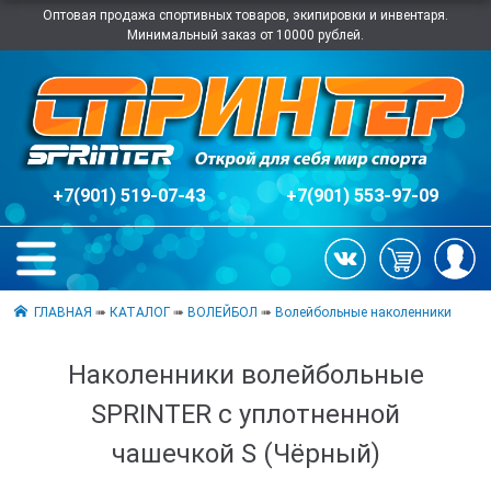
Оптовая продажа спортивных товаров, экипировки и инвентаря.
Минимальный заказ от 10000 рублей.
+7(901) 519-07-43
+7(901) 553-97-09
ГЛАВНАЯ
➠
КАТАЛОГ
➠
ВОЛЕЙБОЛ
➠
Волейбольные наколенники
Наколенники волейбольные
SPRINTER с уплотненной
чашечкой S (Чёрный)