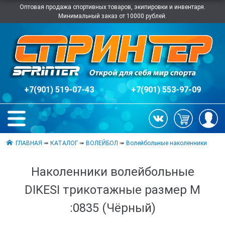
Оптовая продажа спортивных товаров, экипировки и инвентаря.
Минимальный заказ от 10000 рублей.
+7(901) 519-07-43
+7(901) 553-97-09
ГЛАВНАЯ
➠
КАТАЛОГ
➠
ВОЛЕЙБОЛ
➠
Волейбольные наколенники
Наколенники волейбольные
DIKESI трикотажные размер M
:0835 (Чёрный)