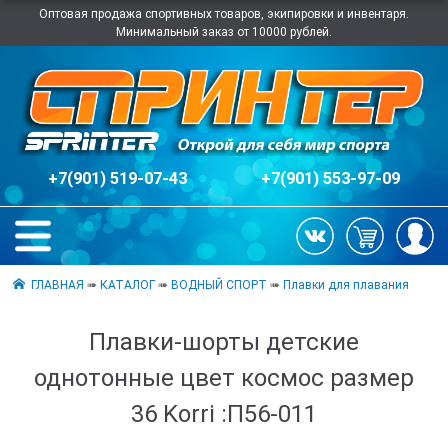
Оптовая продажа спортивных товаров, экипировки и инвентаря.
Минимальный заказ от 10000 рублей.
+7(901) 519-07-43
+7(901) 553-97-09
ГЛАВНАЯ
➠
КАТАЛОГ
➠
ВОДНЫЙ СПОРТ
➠
Плавки для плавания
Плавки-шорты детские
однотонные цвет космос размер
36 Korri :П56-011