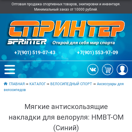
Оптовая продажа спортивных товаров, экипировки и инвентаря.
Минимальный заказ от 10000 рублей.
+7(901) 519-07-43
+7(901) 553-97-09
ГЛАВНАЯ
➠
КАТАЛОГ
➠
ВЕЛОСИПЕДНЫЙ СПОРТ
➠
Аксессуары для
велосипедов
Мягкие антискользящие
накладки для велоруля: НМВТ-OM
(Синий)