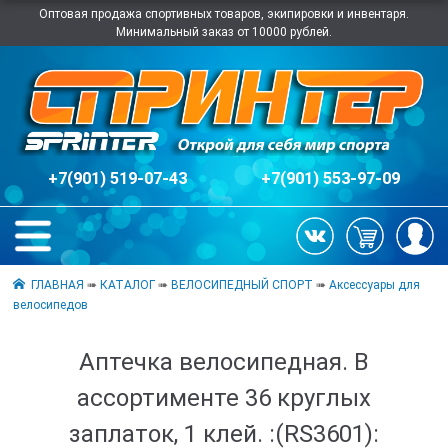
Оптовая продажа спортивных товаров, экипировки и инвентаря.
Минимальный заказ от 10000 рублей.
+7(901) 519-07-43
+7(901) 553-97-09
ГЛАВНАЯ
➠
КАТАЛОГ
➠
ВЕЛОСИПЕДНЫЙ СПОРТ
➠
Аксессуары для
велосипедов
Аптечка велосипедная. В
ассортименте 36 круглых
заплаток, 1 клей. :(RS3601):