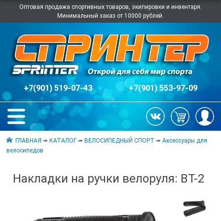
Оптовая продажа спортивных товаров, экипировки и инвентаря.
Минимальный заказ от 10000 рублей.
+7(901) 519-07-43
+7(901) 553-97-09
ГЛАВНАЯ
➠
КАТАЛОГ
➠
ВЕЛОСИПЕДНЫЙ СПОРТ
➠
Аксессуары для
велосипедов
Накладки на ручки велоруля: ВТ-2