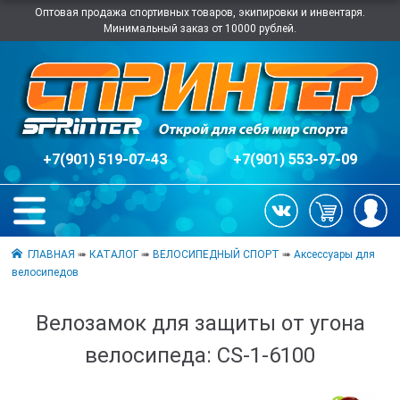
Оптовая продажа спортивных товаров, экипировки и инвентаря.
Минимальный заказ от 10000 рублей.
+7(901) 519-07-43
+7(901) 553-97-09
ГЛАВНАЯ
➠
КАТАЛОГ
➠
ВЕЛОСИПЕДНЫЙ СПОРТ
➠
Аксессуары для
велосипедов
Велозамок для защиты от угона
велосипеда: CS-1-6100