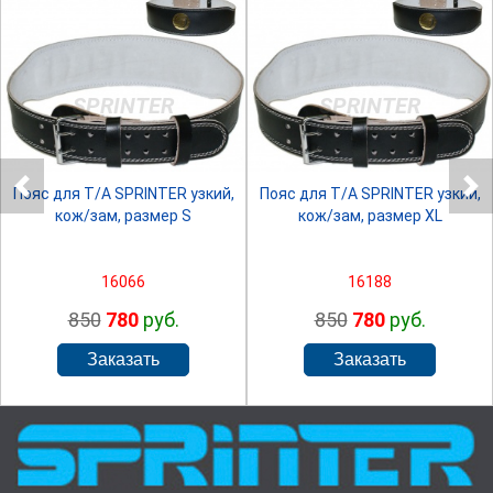
SPRINTER
SPRINTER
Пояс для Т/А SPRINTER узкий,
Пояс для Т/А SPRINTER узкий,
кож/зам, размер S
кож/зам, размер XL
16066
16188
850
780
руб.
850
780
руб.