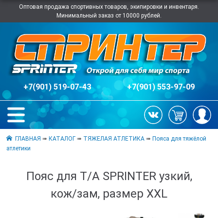
Оптовая продажа спортивных товаров, экипировки и инвентаря.
Минимальный заказ от 10000 рублей.
+7(901) 519-07-43
+7(901) 553-97-09
ГЛАВНАЯ
➠
КАТАЛОГ
➠
ТЯЖЕЛАЯ АТЛЕТИКА
➠
Пояса для тяжёлой
атлетики
Пояс для Т/А SPRINTER узкий,
кож/зам, размер XXL