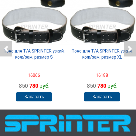
SPRINTER
SPRINTER
Пояс для Т/А SPRINTER узкий,
Пояс для Т/А SPRINTER узкий,
кож/зам, размер S
кож/зам, размер XL
16066
16188
850
780
руб.
850
780
руб.