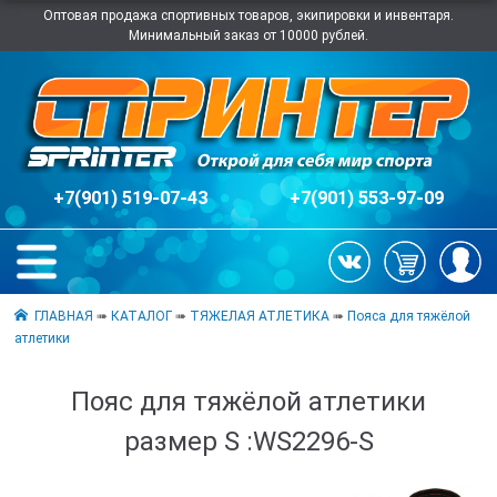
Оптовая продажа спортивных товаров, экипировки и инвентаря.
Минимальный заказ от 10000 рублей.
+7(901) 519-07-43
+7(901) 553-97-09
ГЛАВНАЯ
➠
КАТАЛОГ
➠
ТЯЖЕЛАЯ АТЛЕТИКА
➠
Пояса для тяжёлой
атлетики
Пояс для тяжёлой атлетики
размер S :WS2296-S