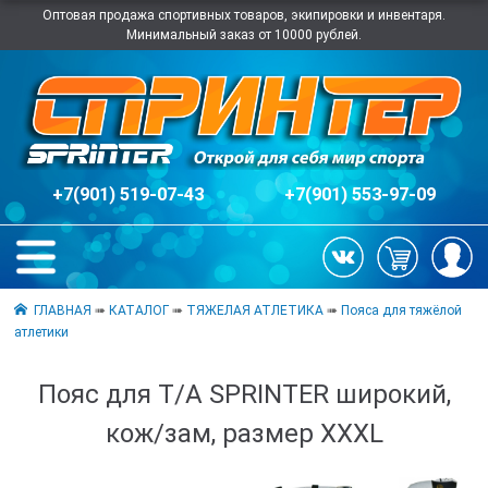
Оптовая продажа спортивных товаров, экипировки и инвентаря.
Минимальный заказ от 10000 рублей.
+7(901) 519-07-43
+7(901) 553-97-09
ГЛАВНАЯ
➠
КАТАЛОГ
➠
ТЯЖЕЛАЯ АТЛЕТИКА
➠
Пояса для тяжёлой
атлетики
Пояс для Т/А SPRINTER широкий,
кож/зам, размер ХХХL