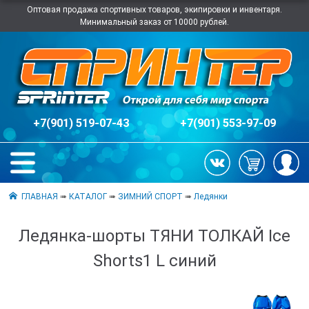
Оптовая продажа спортивных товаров, экипировки и инвентаря.
Минимальный заказ от 10000 рублей.
+7(901) 519-07-43
+7(901) 553-97-09
ГЛАВНАЯ
➠
КАТАЛОГ
➠
ЗИМНИЙ СПОРТ
➠
Ледянки
Ледянка-шорты ТЯНИ ТОЛКАЙ Ice
Shorts1 L синий