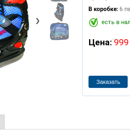
В коробке:
6 п
❯
есть в на
Цена:
999