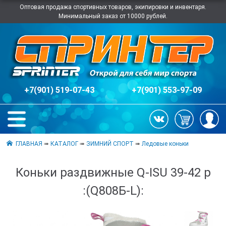
Оптовая продажа спортивных товаров, экипировки и инвентаря.
Минимальный заказ от 10000 рублей.
+7(901) 519-07-43
+7(901) 553-97-09
ГЛАВНАЯ
➠
КАТАЛОГ
➠
ЗИМНИЙ СПОРТ
➠
Ледовые коньки
Коньки раздвижные Q-ISU 39-42 р
:(Q808Б-L):