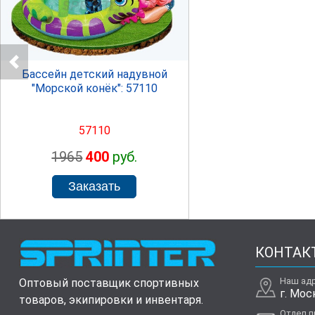
SPRINTER
Бассейн детский надувной
"Морской конёк": 57110
57110
1965
400
руб.
КОНТАК
Наш ад
Оптовый поставщик спортивных
г. Мос
товаров, экипировки и инвентаря.
Отдел 