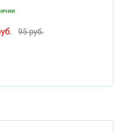
личии
уб.
95 руб.