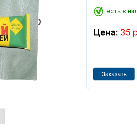
есть в на
❯
Цена:
35 р