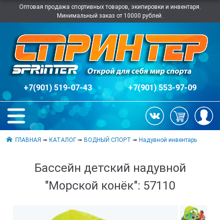
Оптовая продажа спортивных товаров, экипировки и инвентаря.
Минимальный заказ от 10000 рублей.
+7(901) 519-07-43
+7(901) 553-97-09
ГЛАВНАЯ
➠
КАТАЛОГ
➠
ВОДНЫЙ СПОРТ
➠
Надувной инвентарь
Бассейн детский надувной
"Морской конёк": 57110