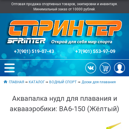
Оптовая продажа спортивных товаров, экипировки и инвентаря.
Минимальный заказ от 10000 рублей.
+7(901) 519-07-43
+7(901) 553-97-09
ГЛАВНАЯ
➠
КАТАЛОГ
➠
ВОДНЫЙ СПОРТ
➠
Доски для плавания
Аквапалка нудл для плавания и
аквааэробики: BA6-150 (Жёлтый)