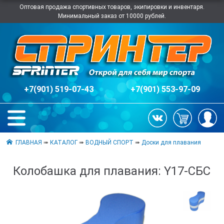
Оптовая продажа спортивных товаров, экипировки и инвентаря.
Минимальный заказ от 10000 рублей.
+7(901) 519-07-43
+7(901) 553-97-09
ГЛАВНАЯ
➠
КАТАЛОГ
➠
ВОДНЫЙ СПОРТ
➠
Доски для плавания
Колобашка для плавания: Y17-СБС