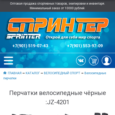
Оптовая продажа спортивных товаров, экипировки и инвентаря.
Минимальный заказ от 10000 рублей.
+7(901) 519-07-43
+7(901) 553-97-09
ГЛАВНАЯ
➠
КАТАЛОГ
➠
ВЕЛОСИПЕДНЫЙ СПОРТ
➠
Велосипедные
перчатки
Перчатки велосипедные чёрные
:JZ-4201