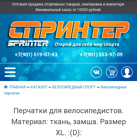
Оптовая продажа спортивных товаров, экипировки и инвентаря.
Минимальный заказ от 10000 рублей.
+7(901) 519-07-43
+7(901) 553-97-09
ГЛАВНАЯ
➠
КАТАЛОГ
➠
ВЕЛОСИПЕДНЫЙ СПОРТ
➠
Велосипедные
перчатки
Перчатки для велосипедистов.
Материал: ткань, замша. Размер
XL. :(D):