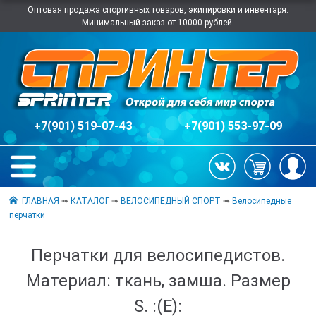
Оптовая продажа спортивных товаров, экипировки и инвентаря.
Минимальный заказ от 10000 рублей.
+7(901) 519-07-43
+7(901) 553-97-09
ГЛАВНАЯ
➠
КАТАЛОГ
➠
ВЕЛОСИПЕДНЫЙ СПОРТ
➠
Велосипедные
перчатки
Перчатки для велосипедистов.
Материал: ткань, замша. Размер
S. :(E):