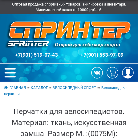
Оптовая продажа спортивных товаров, экипировки и инвентаря.
Минимальный заказ от 10000 рублей.
+7(901) 519-07-43
+7(901) 553-97-09
ГЛАВНАЯ
➠
КАТАЛОГ
➠
ВЕЛОСИПЕДНЫЙ СПОРТ
➠
Велосипедные
перчатки
Перчатки для велосипедистов.
Материал: ткань, искусственная
замша. Размер М. :(0075М):