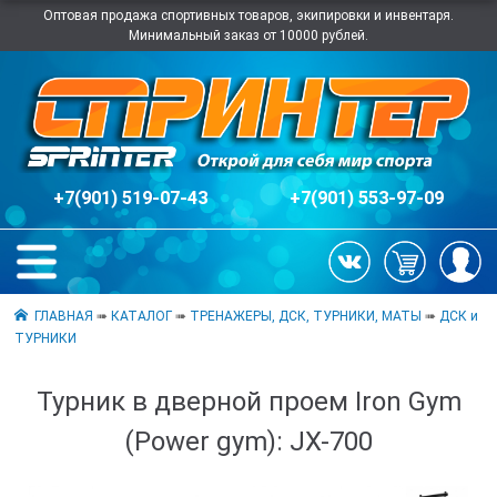
Оптовая продажа спортивных товаров, экипировки и инвентаря.
Минимальный заказ от 10000 рублей.
+7(901) 519-07-43
+7(901) 553-97-09
ГЛАВНАЯ
➠
КАТАЛОГ
➠
ТРЕНАЖЕРЫ, ДСК, ТУРНИКИ, МАТЫ
➠
ДСК и
ТУРНИКИ
Турник в дверной проем Iron Gym
(Power gym): JX-700