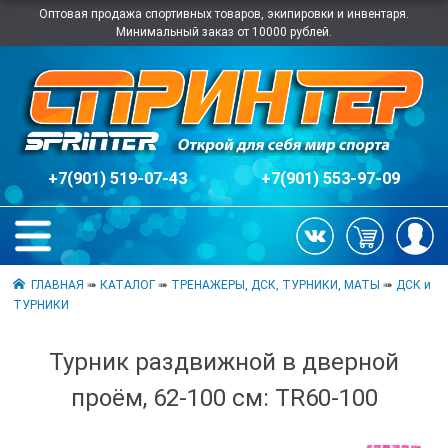
Оптовая продажа спортивных товаров, экипировки и инвентаря.
Минимальный заказ от 10000 рублей.
+7(901) 519-07-43
+7(901) 553-97-09
ГЛАВНАЯ
➠
КАТАЛОГ
➠
ТРЕНАЖЕРЫ, ДСК, ТУРНИКИ, МАТЫ
➠
ДСК и
ТУРНИКИ
Турник раздвижной в дверной
проём, 62-100 см: TR60-100