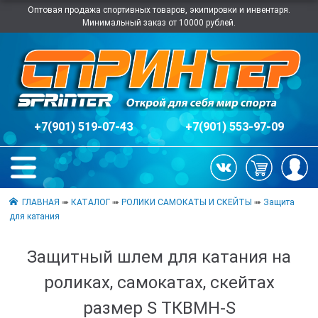
Оптовая продажа спортивных товаров, экипировки и инвентаря.
Минимальный заказ от 10000 рублей.
+7(901) 519-07-43
+7(901) 553-97-09
ГЛАВНАЯ
➠
КАТАЛОГ
➠
РОЛИКИ САМОКАТЫ И СКЕЙТЫ
➠
Защита
для катания
Защитный шлем для катания на
роликах, самокатах, скейтах
размер S ТКВМН-S