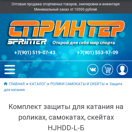
Оптовая продажа спортивных товаров, экипировки и инвентаря.
Минимальный заказ от 10000 рублей.
+7(901) 519-07-43
+7(901) 553-97-09
ГЛАВНАЯ
➠
КАТАЛОГ
➠
РОЛИКИ САМОКАТЫ И СКЕЙТЫ
➠
Защита
для катания
Комплект защиты для катания на
роликах, самокатах, скейтах
HJHDD-L-Б