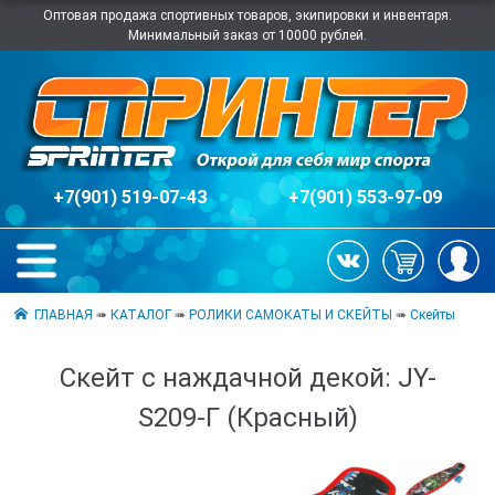
Оптовая продажа спортивных товаров, экипировки и инвентаря.
Минимальный заказ от 10000 рублей.
+7(901) 519-07-43
+7(901) 553-97-09
ГЛАВНАЯ
➠
КАТАЛОГ
➠
РОЛИКИ САМОКАТЫ И СКЕЙТЫ
➠
Скейты
Скейт с наждачной декой: JY-
S209-Г (Красный)