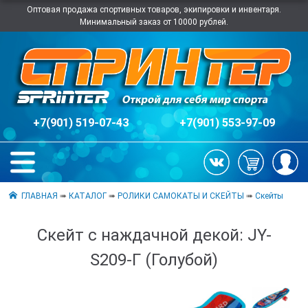
Оптовая продажа спортивных товаров, экипировки и инвентаря.
Минимальный заказ от 10000 рублей.
+7(901) 519-07-43
+7(901) 553-97-09
ГЛАВНАЯ
➠
КАТАЛОГ
➠
РОЛИКИ САМОКАТЫ И СКЕЙТЫ
➠
Скейты
Скейт с наждачной декой: JY-
S209-Г (Голубой)