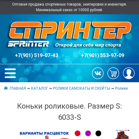
Оптовая продажа спортивных товаров, экипировки и инвентаря.
Минимальный заказ от 10000 рублей.
+7(901) 519-07-43
+7(901) 553-97-09
ГЛАВНАЯ
➠
КАТАЛОГ
➠
РОЛИКИ САМОКАТЫ И СКЕЙТЫ
➠
Ролики
Коньки роликовые. Размер S:
6033-S