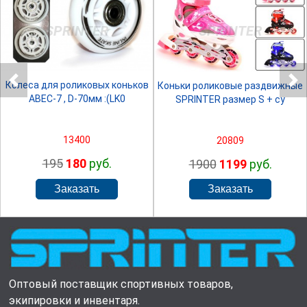
SPRINTER
SPRINTER
Колеса для роликовых коньков
Коньки роликовые раздвижные
ABEC-7 , D-70мм :(LK0
SPRINTER размер S + су
13400
20809
195
180
руб.
1900
1199
руб.
Оптовый поставщик спортивных товаров,
экипировки и инвентаря.