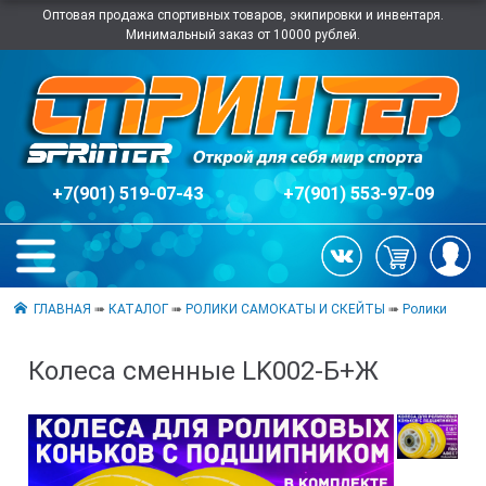
Оптовая продажа спортивных товаров, экипировки и инвентаря.
Минимальный заказ от 10000 рублей.
+7(901) 519-07-43
+7(901) 553-97-09
ГЛАВНАЯ
➠
КАТАЛОГ
➠
РОЛИКИ САМОКАТЫ И СКЕЙТЫ
➠
Ролики
Колеса сменные LK002-Б+Ж