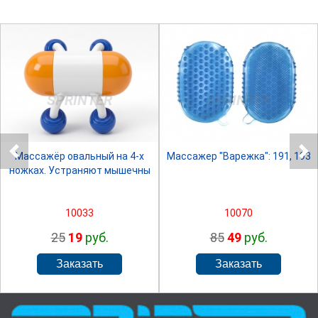
SPRINTER
SPRINTER
Массажёр овальный на 4-х
Массажер "Варежка": 191, 193
ножках. Устраняют мышечны
10033
10070
25
19
руб.
85
49
руб.