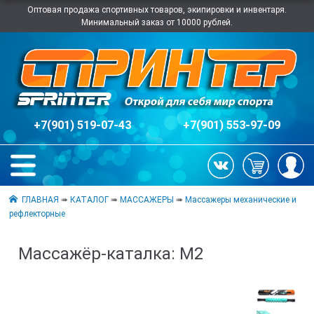
Оптовая продажа спортивных товаров, экипировки и инвентаря.
Минимальный заказ от 10000 рублей.
+7(901) 519-07-43
+7(901) 553-97-09
ГЛАВНАЯ
➠
КАТАЛОГ
➠
МАССАЖЕРЫ
➠
Массажеры механические и
рефлекторные
Массажёр-каталка: М2