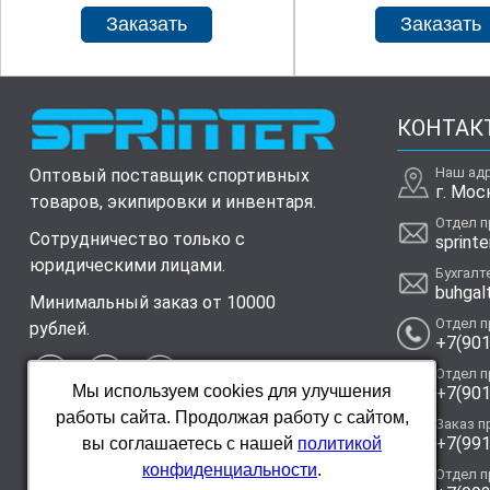
КОНТАК
Наш ад
Оптовый поставщик спортивных
г. Мос
товаров, экипировки и инвентаря.
Отдел 
Сотрудничество только с
sprinte
юридическими лицами.
Бухгалт
buhgal
Минимальный заказ от 10000
Отдел 
рублей.
+7(901
Отдел 
Мы используем cookies для улучшения
+7(901
работы сайта. Продолжая работу с сайтом,
Заказ п
+7(991
вы соглашаетесь с нашей
политикой
конфиденциальности
.
Отдел 