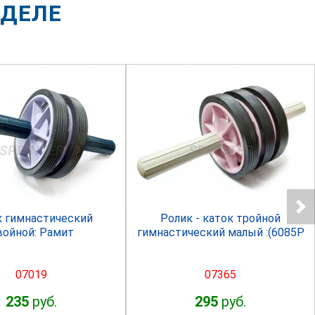
ЗДЕЛЕ
SPRINTER
SPRINTER
к гимнастический
Ролик - каток тройной
войной: Рамит
гимнастический малый :(6085Р
07019
07365
235
руб.
295
руб.