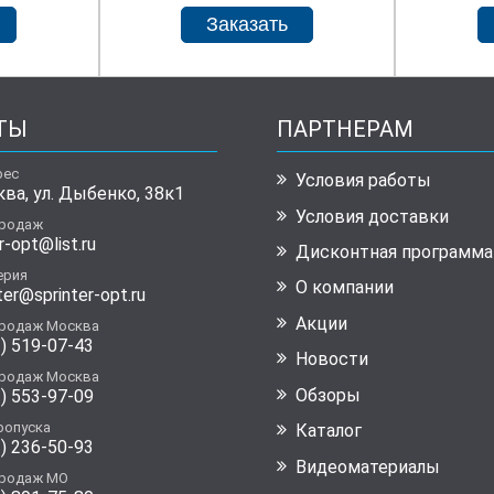
ТЫ
ПАРТНЕРАМ
рес
Условия работы
ква, ул. Дыбенко, 38к1
Условия доставки
продаж
r-opt@list.ru
Дисконтная программа
ерия
О компании
ter@sprinter-opt.ru
Акции
продаж Москва
) 519-07-43
Новости
продаж Москва
Обзоры
) 553-97-09
ропуска
Каталог
) 236-50-93
Видеоматериалы
продаж МО