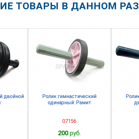
ИЕ ТОВАРЫ В ДАННОМ РА
R
SPRINTER
й двойной
Ролик гимнастический
Роли
:
одинарный: Рамит
д
07156
200
руб.