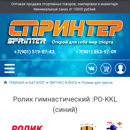
Оптовая продажа спортивных товаров, экипировки и инвентаря.
Минимальный заказ от 10000 рублей.
+7(901) 519-07-43
+7(901) 553-97-09
ГЛАВНАЯ
➠
КАТАЛОГ
➠
ФИТНЕС И ЙОГА
➠
Ролики для пресса
Ролик гимнастический :PO-KKL
(синий)