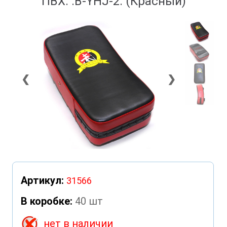
ПВХ. :B-YHJ-2: (Красный)
❮
❯
Артикул:
31566
В коробке:
40 шт
нет в наличии