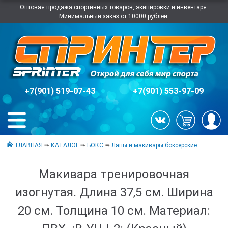
Оптовая продажа спортивных товаров, экипировки и инвентаря.
Минимальный заказ от 10000 рублей.
+7(901) 519-07-43
+7(901) 553-97-09
ГЛАВНАЯ
➠
КАТАЛОГ
➠
БОКС
➠
Лапы и макивары боксерские
Макивара тренировочная
изогнутая. Длина 37,5 см. Ширина
20 см. Толщина 10 см. Материал: