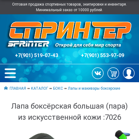
Оптовая продажа спортивных товаров, экипировки и инвентаря.
Минимальный заказ от 10000 рублей.
+7(901) 519-07-43
+7(901) 553-97-09
ГЛАВНАЯ
➠
КАТАЛОГ
➠
БОКС
➠
Лапы и макивары боксерские
Лапа боксёрская большая (пара)
из искусственной кожи :7026