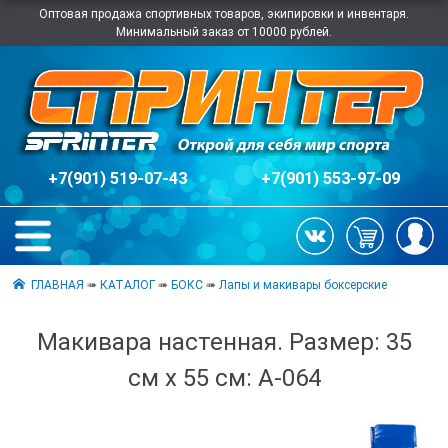
Оптовая продажа спортивных товаров, экипировки и инвентаря.
Минимальный заказ от 10000 рублей.
+7(901) 519-07-43
+7(901) 553-97-09
ГЛАВНАЯ
➠
КАТАЛОГ
➠
БОКС
➠
Лапы и макивары боксерские
Макивара настенная. Размер: 35
см х 55 см: А-064