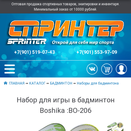
Оптовая продажа спортивных товаров, экипировки и инвентаря.
Минимальный заказ от 10000 рублей.
+7(901) 519-07-43
+7(901) 553-97-09
ГЛАВНАЯ
➠
КАТАЛОГ
➠
БАДМИНТОН
➠
Наборы для бадминтона
Набор для игры в бадминтон
Boshika :BO-206