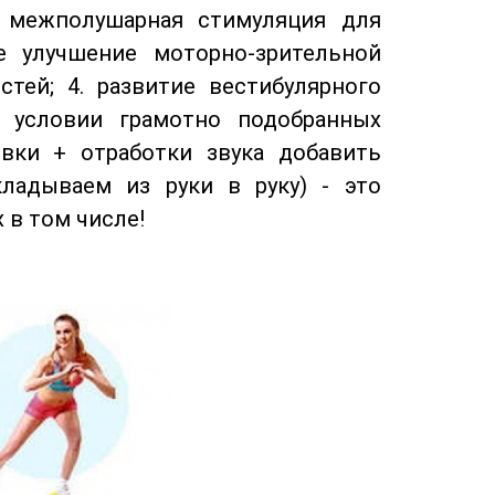
я межполушарная стимуляция для
е улучшение моторно-зрительной
тей; 4. развитие вестибулярного
и условии грамотно подобранных
овки + отработки звука добавить
ладываем из руки в руку) - это
 в том числе!