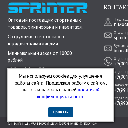
КОНТАК
Наш ад
Оптовый поставщик спортивных
г. Мос
товаров, экипировки и инвентаря.
Отдел 
Сотрудничество только с
sprinte
юридическими лицами.
Бухгалт
buhgal
Минимальный заказ от 10000
Отдел 
рублей.
+7(901
Отдел 
Мы используем cookies для улучшения
+7(901
работы сайта. Продолжая работу с сайтом,
Заказ п
+7(991
вы соглашаетесь с нашей
политикой
конфиденциальности
.
Отдел 
+7(993
Принять
SPRINTER «Открой для себя мир спорта»