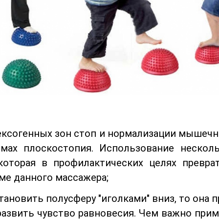
ексогенных зон стоп и нормализации мышечн
мах плоскостопия. Использование нескол
которая в профилактических целях преврат
ме данного массажера;
становить полусферу "иголками" вниз, то она 
развить чувство равновесия. Чем важно прим