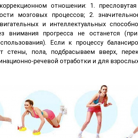
коррекционном отношении: 1. пресловута
ости мозговых процессов; 2. значительно
двигательных и интеллектуальных способнос
без внимания прогресса не останется (пр
спользования). Если к процессу балансир
т стены, пола, подбрасываем вверх, перек
национно-речевой отработки и для взрослых