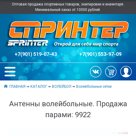
Оптовая продажа спортивных товаров, экипировки и инвентаря.
Минимальный заказ от 10000 рублей.
+7(901) 519-07-43
+7(901) 553-97-09
ГЛАВНАЯ
➠
КАТАЛОГ
➠
ВОЛЕЙБОЛ
➠
Волейбольные сетки
Антенны волейбольные. Продажа
парами: 9922